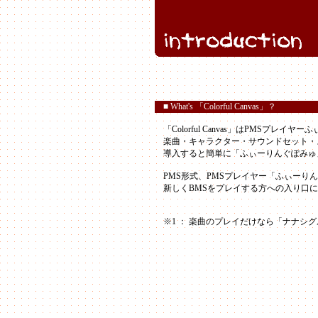
■ What's 「Colorful Canvas」？
「Colorful Canvas」はPMSプレ
楽曲・キャラクター・サウンドセット・
導入すると簡単に「ふぃーりんぐぽみゅ
PMS形式、PMSプレイヤー「ふぃーり
新しくBMSをプレイする方への入り口に
※1 ： 楽曲のプレイだけなら「ナナシグ