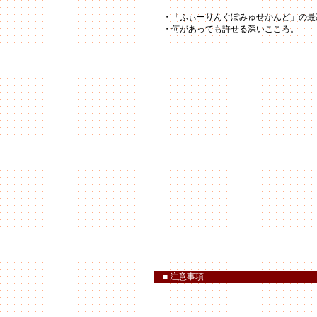
・「ふぃーりんぐぽみゅせかんど」の最
・何があっても許せる深いこころ。
■ 注意事項