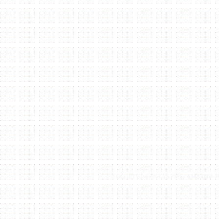
COLORFUL CANVAS PMS :
6342-2865-7