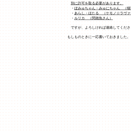
別に許可を取る必要があります。
・
ぽみゅちゃん・みゅにちゃん （猫
・
あらし・ほたる （ケモノ☆ラヴァ
・
ルリカ （閃雑魚さん）
ですが、よろしければ連絡してくださ
もしものときに一応書いておきました。