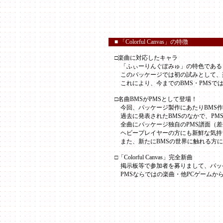
■ 「Colorful Canvas」の特徴
□楽曲に対応したキャラ
「ふぃーりんぐぽみゅ」の特色である「
このパッケージでは初の試みとして、楽
これにより、今までのBMS・PMSでは
□名曲BMSがPMSとして登場！
今回、パッケージ製作にあたりBMS作
過去に発表されたBMSのなかで、PMS
全曲にパッケージ独自のPMS譜面（差
ヘビープレイヤーの方にも新鮮な気持ち
また、新たにBMSの世界に触れる方にも
□「Colorful Canvas」完全新曲
掲示板等で参加者を募りまして、パッケ
PMSならではの楽曲・他PCゲームか