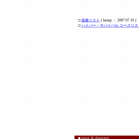
□
楽曲リスト
( lastup ： 2007.07.16 )
□
ハイパー・サバイバル コースリス
■ music & characters