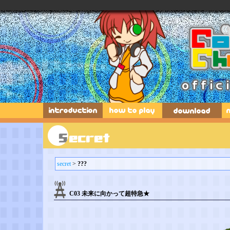
download
music & characters
fromstaff
library
secret
>
???
C03 未来に向かって超特急★